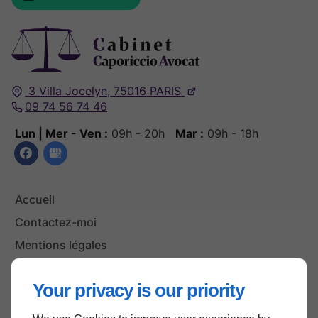
3 Villa Jocelyn,
75016
PARIS
09 74 56 74 46
Lun | Mer - Ven :
09h - 20h
Mar :
09h - 18h
Accueil
Contactez-moi
Mentions légales
Plan du site
Your privacy is our priority