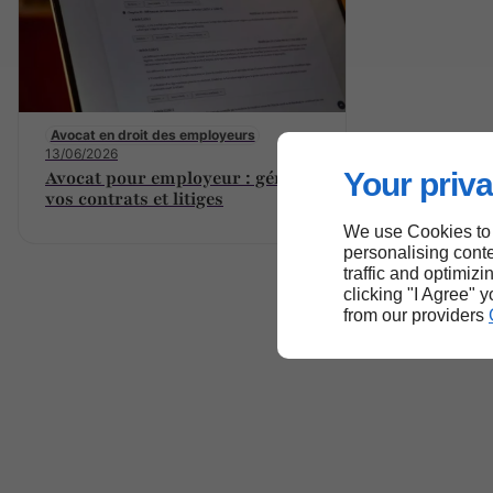
Avocat en droit des employeurs
13/06/2026
Your priva
Avocat pour employeur : gérer
vos contrats et litiges
We use Cookies to
personalising conte
traffic and optimizi
clicking "I Agree" 
from our providers