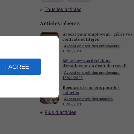
Tous les articles
Articles récents
Avocat pour employeur : gérer vos
contrats et litiges
Avocat en droit des employeurs
13/06/2026
Sécurisez vos décisions
d'employeur en droit du travail
I AGREE
Avocat en droit des employeurs
13/04/2026
Recours et conseils pour les
salariés
Avocat en droit des salariés
13/02/2026
Plus d'articles